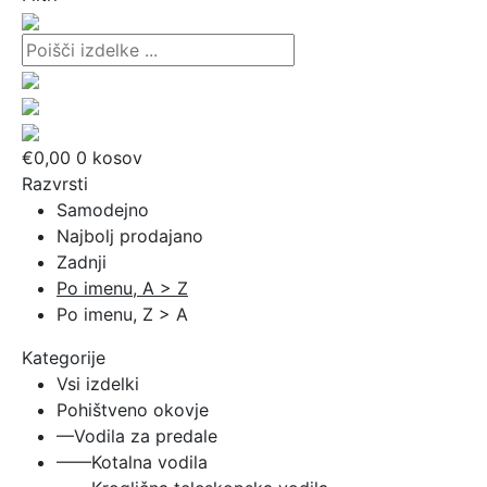
€
0,00
0
kosov
Razvrsti
Samodejno
Najbolj prodajano
Zadnji
Po imenu, A > Z
Po imenu, Z > A
Kategorije
Vsi izdelki
Pohištveno okovje
—Vodila za predale
——Kotalna vodila