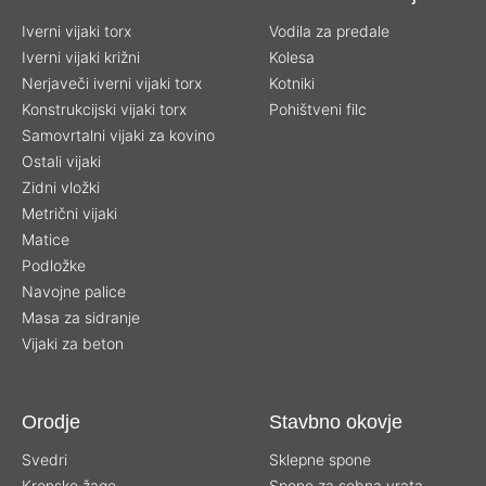
Iverni vijaki torx
Vodila za predale
Iverni vijaki križni
Kolesa
Nerjaveči iverni vijaki torx
Kotniki
Konstrukcijski vijaki torx
Pohištveni filc
Samovrtalni vijaki za kovino
Ostali vijaki
Zidni vložki
Metrični vijaki
Matice
Podložke
Navojne palice
Masa za sidranje
Vijaki za beton
Orodje
Stavbno okovje
Svedri
Sklepne spone
Kronske žage
Spone za sobna vrata