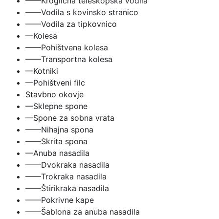
——Kroglična teleskopska vodila
——Vodila s kovinsko stranico
——Vodila za tipkovnico
—Kolesa
——Pohištvena kolesa
——Transportna kolesa
—Kotniki
—Pohištveni filc
Stavbno okovje
—Sklepne spone
—Spone za sobna vrata
——Nihajna spona
——Skrita spona
—Anuba nasadila
——Dvokraka nasadila
——Trokraka nasadila
——Štirikraka nasadila
——Pokrivne kape
——Šablona za anuba nasadila