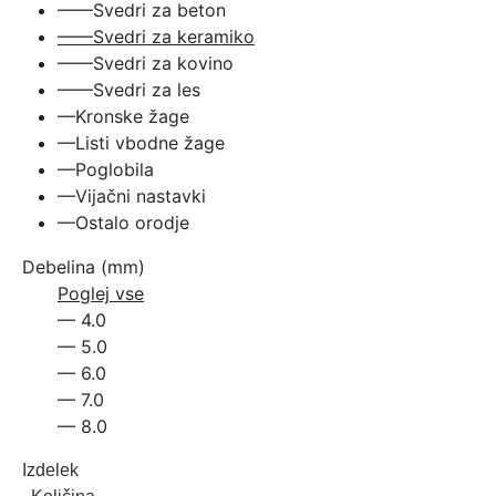
——Svedri za beton
——Svedri za keramiko
——Svedri za kovino
——Svedri za les
—Kronske žage
—Listi vbodne žage
—Poglobila
—Vijačni nastavki
—Ostalo orodje
Debelina (mm)
Poglej vse
— 4.0
— 5.0
— 6.0
— 7.0
— 8.0
Izdelek