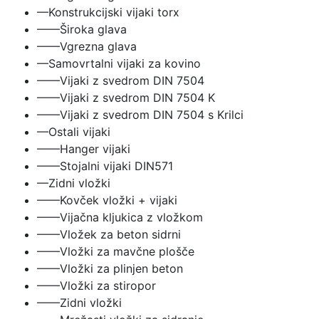
—Konstrukcijski vijaki torx
——Široka glava
——Vgrezna glava
—Samovrtalni vijaki za kovino
——Vijaki z svedrom DIN 7504
——Vijaki z svedrom DIN 7504 K
——Vijaki z svedrom DIN 7504 s Krilci
—Ostali vijaki
——Hanger vijaki
——Stojalni vijaki DIN571
—Zidni vložki
——Kovček vložki + vijaki
——Vijačna kljukica z vložkom
——Vložek za beton sidrni
——Vložki za mavčne plošče
——Vložki za plinjen beton
——Vložki za stiropor
——Zidni vložki