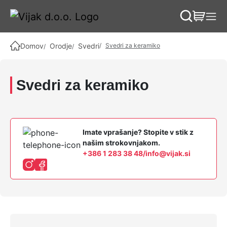
Skip to content
Skip to footer
Domov
Orodje
Svedri
Svedri za keramiko
Svedri za keramiko
Imate vprašanje? Stopite v stik z
našim strokovnjakom.
+386 1 283 38 48
/
info@vijak.si