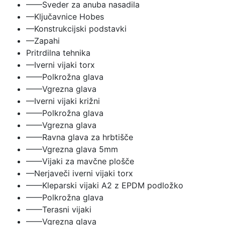
——Sveder za anuba nasadila
—Ključavnice Hobes
—Konstrukcijski podstavki
—Zapahi
Pritrdilna tehnika
—Iverni vijaki torx
——Polkrožna glava
——Vgrezna glava
—Iverni vijaki križni
——Polkrožna glava
——Vgrezna glava
——Ravna glava za hrbtišče
——Vgrezna glava 5mm
——Vijaki za mavčne plošče
—Nerjaveči iverni vijaki torx
——Kleparski vijaki A2 z EPDM podložko
——Polkrožna glava
——Terasni vijaki
——Vgrezna glava