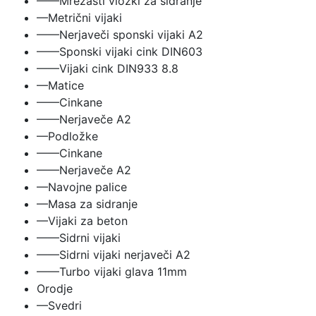
——Mrežasti vložki za sidranje
—Metrični vijaki
——Nerjaveči sponski vijaki A2
——Sponski vijaki cink DIN603
——Vijaki cink DIN933 8.8
—Matice
——Cinkane
——Nerjaveče A2
—Podložke
——Cinkane
——Nerjaveče A2
—Navojne palice
—Masa za sidranje
—Vijaki za beton
——Sidrni vijaki
——Sidrni vijaki nerjaveči A2
——Turbo vijaki glava 11mm
Orodje
—Svedri