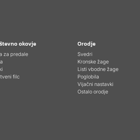
števno okovje
Orodje
a za predale
Svedri
sa
Kronske žage
ki
Listi vbodne žage
tveni filc
Poglobila
Vijačni nastavki
Ostalo orodje