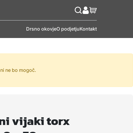
Drsno okovje
O podjetju
Kontakt
ini ne bo mogoč.
ni vijaki torx