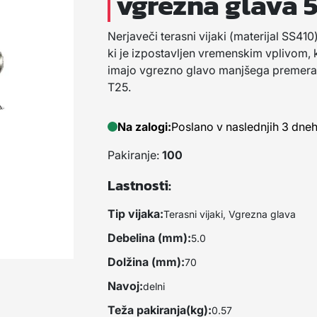
vgrezna glava 5
Nerjaveči terasni vijaki (materijal SS410
ki je izpostavljen vremenskim vplivom, ko
imajo vgrezno glavo manjšega premera. 
T25.
Na zalogi:
Poslano v naslednjih 3 dne
Pakiranje:
100
Lastnosti:
Tip vijaka:
Terasni vijaki, Vgrezna glava
Debelina (mm):
5.0
Dolžina (mm):
70
Navoj:
delni
Teža pakiranja(kg):
0.57