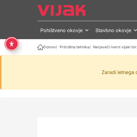
Skip to content
Skip to footer
Pohištveno okovje
Stavbno okovje
Domov
Pritrdilna tehnika
Nerjaveči iverni vijaki tor
Zaradi letnega