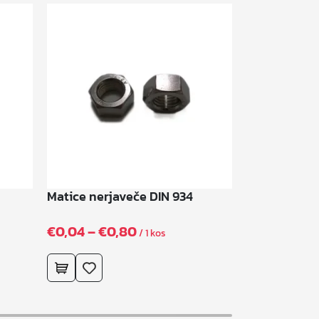
Matice nerjaveče DIN 934
Matice cink 
C
€
0,04
–
€
0,80
€
0,01
–
€
0,
/ 1 kos
e
n
o
v