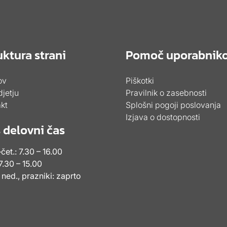
0
7
2
d
d
o
uktura strani
Pomoč uporabnik
o
€
€
0
ov
Piškotki
0
,
jetju
Pravilnik o zasebnosti
,
1
kt
Splošni pogoji poslovanja
1
Izjava o dostopnosti
8
 delovni čas
8
čet.: 7.30 – 16.00
 7.30 – 15.00
 ned., prazniki: zaprto