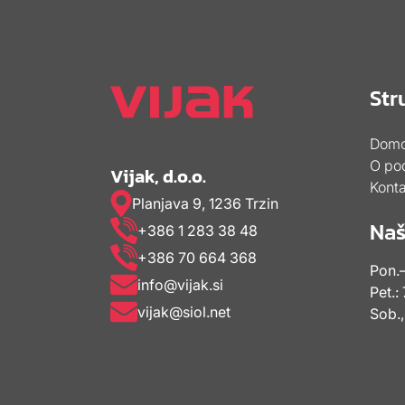
Str
Dom
O pod
Vijak, d.o.o.
Konta
Planjava 9, 1236 Trzin
Naš
+386 1 283 38 48
+386 70 664 368
Pon.–
info@vijak.si
Pet.:
vijak@siol.net
Sob.,