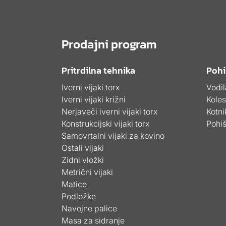
Prodajni program
Pritrdilna tehnika
Pohi
Iverni vijaki torx
Vodil
Iverni vijaki križni
Kole
Nerjaveči iverni vijaki torx
Kotni
Konstrukcijski vijaki torx
Pohiš
Samovrtalni vijaki za kovino
Ostali vijaki
Zidni vložki
Metrični vijaki
Matice
Podložke
Navojne palice
Masa za sidranje