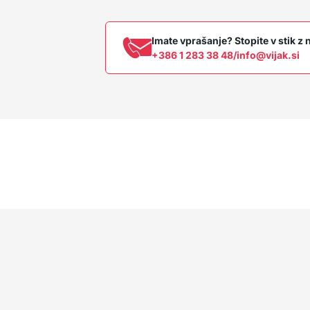
Imate vprašanje? Stopite v stik 
+386 1 283 38 48
/
info@vijak.si