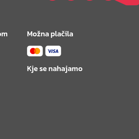
4
d
o
om
Možna plačila
€
0
,
8
Kje se nahajamo
0