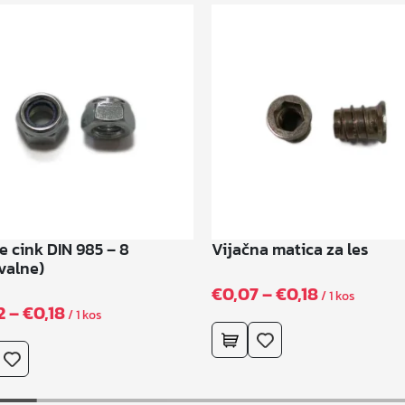
e cink DIN 985 – 8
Vijačna matica za les
valne)
C
€
0,07
–
€
0,18
/ 1 kos
C
2
–
€
0,18
/ 1 kos
e
e
n
n
o
o
v