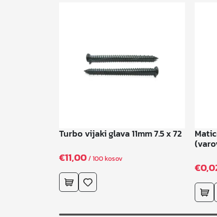
Turbo vijaki glava 11mm 7.5 x 72
Matic
(varo
€
11,00
/ 100 kosov
€
0,0