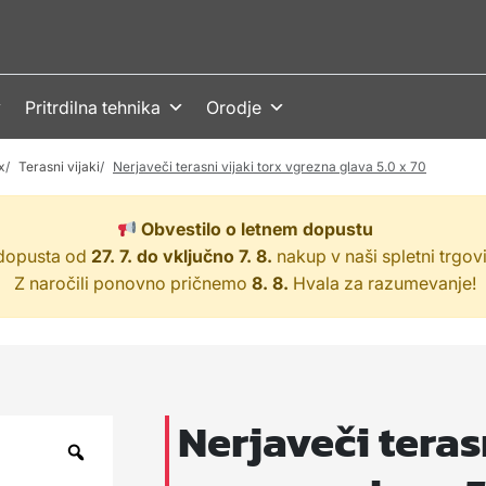
Pritrdilna tehnika
Orodje
x
Terasni vijaki
Nerjaveči terasni vijaki torx vgrezna glava 5.0 x 70
Obvestilo o letnem dopustu
 dopusta od
27. 7. do vključno 7. 8.
nakup v naši spletni trgov
Z naročili ponovno pričnemo
8. 8.
Hvala za razumevanje!
Nerjaveči teras