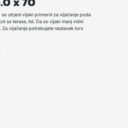
.0 x 70
) so utrjeni vijaki primerni za vijačenje poda
t so terase, itd. Da so vijaki manj vidni
Za vijačenje potrebujete nastavek torx
h