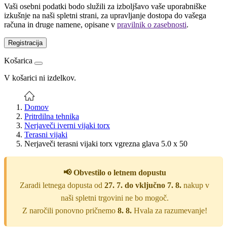
Vaši osebni podatki bodo služili za izboljšavo vaše uporabniške
izkušnje na naši spletni strani, za upravljanje dostopa do vašega
računa in druge namene, opisane v
pravilnik o zasebnosti
.
Registracija
Košarica
V košarici ni izdelkov.
Domov
Pritrdilna tehnika
Nerjaveči iverni vijaki torx
Terasni vijaki
Nerjaveči terasni vijaki torx vgrezna glava 5.0 x 50
📢 Obvestilo o letnem dopustu
Zaradi letnega dopusta od
27. 7. do vključno 7. 8.
nakup v
naši spletni trgovini ne bo mogoč.
Z naročili ponovno pričnemo
8. 8.
Hvala za razumevanje!