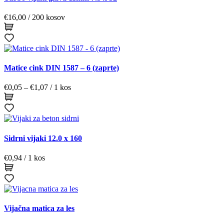
€
16,00
/ 200 kosov
Matice cink DIN 1587 – 6 (zaprte)
Cenovni
€
0,05
–
€
1,07
/ 1 kos
razpon:
od
€0,05
do
€1,07
Sidrni vijaki 12.0 x 160
€
0,94
/ 1 kos
Vijačna matica za les