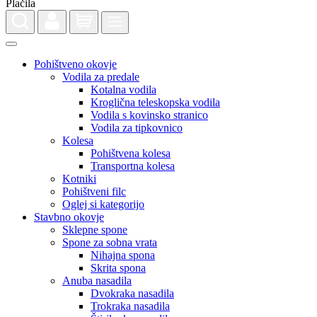
Pohištveno okovje
Vodila za predale
Kotalna vodila
Kroglična teleskopska vodila
Vodila s kovinsko stranico
Vodila za tipkovnico
Kolesa
Pohištvena kolesa
Transportna kolesa
Kotniki
Pohištveni filc
Oglej si kategorijo
Stavbno okovje
Sklepne spone
Spone za sobna vrata
Nihajna spona
Skrita spona
Anuba nasadila
Dvokraka nasadila
Trokraka nasadila