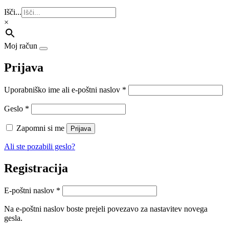
Išči...
×
Moj račun
Prijava
Zahtevano
Uporabniško ime ali e-poštni naslov
*
Zahtevano
Geslo
*
Zapomni si me
Prijava
Ali ste pozabili geslo?
Registracija
Zahtevano
E-poštni naslov
*
Na e-poštni naslov boste prejeli povezavo za nastavitev novega
gesla.