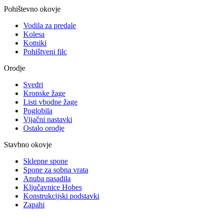
Pohištevno okovje
Vodila za predale
Kolesa
Kotniki
Pohištveni filc
Orodje
Svedri
Kronske žage
Listi vbodne žage
Poglobila
Vijačni nastavki
Ostalo orodje
Stavbno okovje
Sklepne spone
Spone za sobna vrata
Anuba nasadila
Ključavnice Hobes
Konstrukcijski podstavki
Zapahi