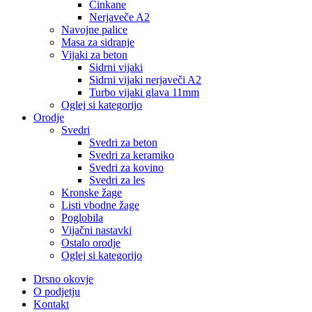
Cinkane
Nerjaveče A2
Navojne palice
Masa za sidranje
Vijaki za beton
Sidrni vijaki
Sidrni vijaki nerjaveči A2
Turbo vijaki glava 11mm
Oglej si kategorijo
Orodje
Svedri
Svedri za beton
Svedri za keramiko
Svedri za kovino
Svedri za les
Kronske žage
Listi vbodne žage
Poglobila
Vijačni nastavki
Ostalo orodje
Oglej si kategorijo
Drsno okovje
O podjetju
Kontakt