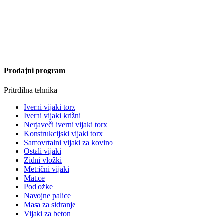
Prodajni program
Pritrdilna tehnika
Iverni vijaki torx
Iverni vijaki križni
Nerjaveči iverni vijaki torx
Konstrukcijski vijaki torx
Samovrtalni vijaki za kovino
Ostali vijaki
Zidni vložki
Metrični vijaki
Matice
Podložke
Navojne palice
Masa za sidranje
Vijaki za beton