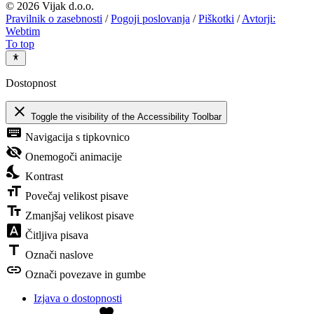
©
2026 Vijak d.o.o.
Pravilnik o zasebnosti
/
Pogoji poslovanja
/
Piškotki
/
Avtorji:
Webtim
To top
Dostopnost
close
Toggle the visibility of the Accessibility Toolbar
keyboard
Navigacija s tipkovnico
visibility_off
Onemogoči animacije
nights_stay
Kontrast
format_size
Povečaj velikost pisave
text_fields
Zmanjšaj velikost pisave
font_download
Čitljiva pisava
title
Označi naslove
link
Označi povezave in gumbe
Izjava o dostopnosti
favorite