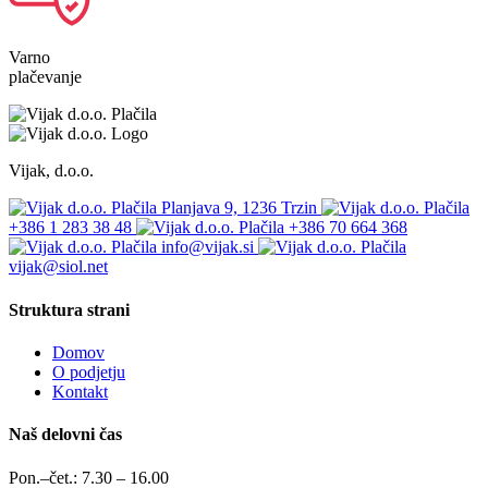
Varno
plačevanje
Vijak, d.o.o.
Planjava 9, 1236 Trzin
+386 1 283 38 48
+386 70 664 368
info@vijak.si
vijak@siol.net
Struktura strani
Domov
O podjetju
Kontakt
Naš delovni čas
Pon.–čet.: 7.30 – 16.00