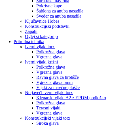
Štirikraka nasadila
Pokrivne kape
Šablona za anuba nasadila
Sveder za anuba nasadila
Ključavnice Hobes
Konstrukcijski podstavki
Zapahi
Oglej si kategorijo
Pritrdilna tehnika
Iverni vijaki torx
Polkrožna glava
Vgrezna glava
Iverni vijaki križni
Polkrožna glava
Vgrezna glava
Ravna glava za hrbtišče
Vgrezna glava 5mm
Vijaki za mavčne plošče
Nerjaveči iverni vijaki torx
Kleparski vijaki A2 z EPDM podložko
Polkrožna glava
Terasni vijaki
Vgrezna glava
Konstrukcijski vijaki torx
Široka glava