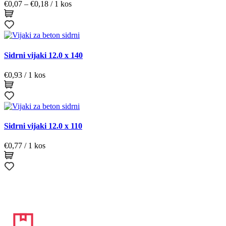
Cenovni
€
0,07
–
€
0,18
/ 1 kos
razpon:
od
€0,07
do
€0,18
Sidrni vijaki 12.0 x 140
€
0,93
/ 1 kos
Sidrni vijaki 12.0 x 110
€
0,77
/ 1 kos