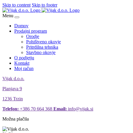
Skip to content
Skip to footer
Menu
Domov
Prodajni program
Orodje
Pohištveno okovje
Pritrdilna tehnika
Stavbno okovje
O podjetju
Kontakt
Moj račun
Vijak d.o.o.
Planjava 9
1236 Trzin
Telefon:
+386 70 664 368
Email:
info@vijak.si
Možna plačila