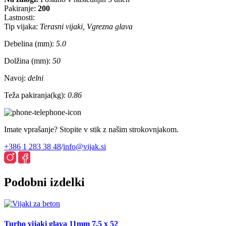
Pakiranje:
200
Lastnosti:
Tip vijaka:
Terasni vijaki, Vgrezna glava
Debelina (mm):
5.0
Dolžina (mm):
50
Navoj:
delni
Teža pakiranja(kg):
0.86
Imate vprašanje? Stopite v stik z našim strokovnjakom.
+386 1 283 38 48
/
info@vijak.si
Podobni izdelki
Turbo vijaki glava 11mm 7.5 x 52