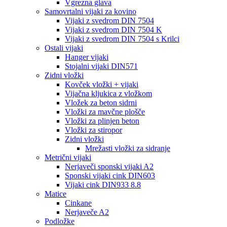
Vgrezna glava
Samovrtalni vijaki za kovino
Vijaki z svedrom DIN 7504
Vijaki z svedrom DIN 7504 K
Vijaki z svedrom DIN 7504 s Krilci
Ostali vijaki
Hanger vijaki
Stojalni vijaki DIN571
Zidni vložki
Kovček vložki + vijaki
Vijačna kljukica z vložkom
Vložek za beton sidrni
Vložki za mavčne plošče
Vložki za plinjen beton
Vložki za stiropor
Zidni vložki
Mrežasti vložki za sidranje
Metrični vijaki
Nerjaveči sponski vijaki A2
Sponski vijaki cink DIN603
Vijaki cink DIN933 8.8
Matice
Cinkane
Nerjaveče A2
Podložke