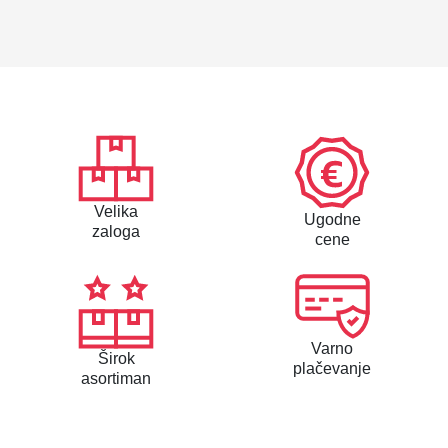
a
6
.
0
x
2
2
0
k
Velika
Ugodne
o
zaloga
cene
l
i
č
i
n
Varno
Širok
a
plačevanje
asortiman