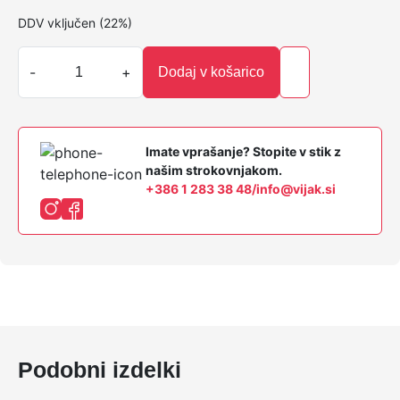
DDV vključen (22%)
K
-
+
Dodaj v košarico
o
n
s
t
Imate vprašanje? Stopite v stik z
r
našim strokovnjakom.
u
+386 1 283 38 48
/
info@vijak.si
k
c
i
j
s
k
i
v
Podobni izdelki
i
j