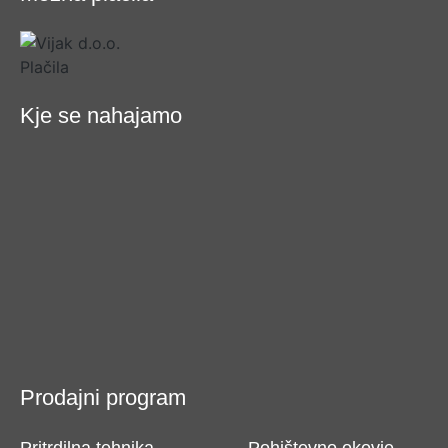
Kje se nahajamo
Prodajni program
Pritrdilna tehnika
Pohištevno okovje