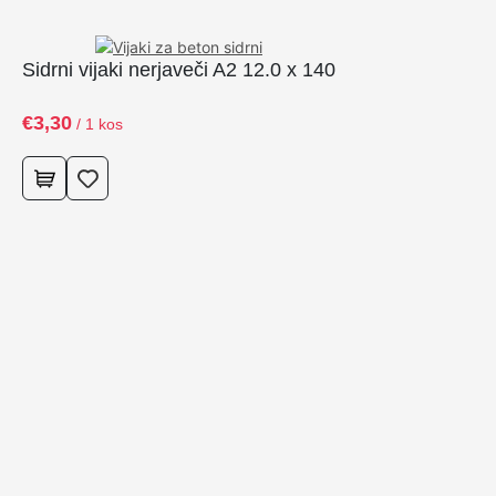
a
k
Sidrni vijaki nerjaveči A2 12.0 x 140
Si
i
t
€
3,30
€
0
/ 1 kos
o
r
x
v
g
r
e
z
n
a
g
l
a
v