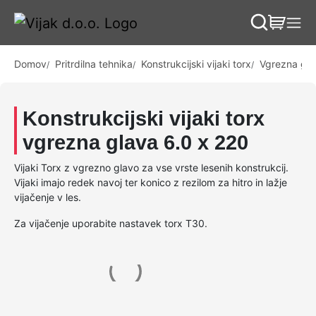
Skip to content
Skip to footer
Domov
Pritrdilna tehnika
Konstrukcijski vijaki torx
Vgrezna gla
Konstrukcijski vijaki torx
vgrezna glava 6.0 x 220
Vijaki Torx z vgrezno glavo za vse vrste lesenih konstrukcij.
Vijaki imajo redek navoj ter konico z rezilom za hitro in lažje
vijačenje v les.
Za vijačenje uporabite nastavek torx T30.