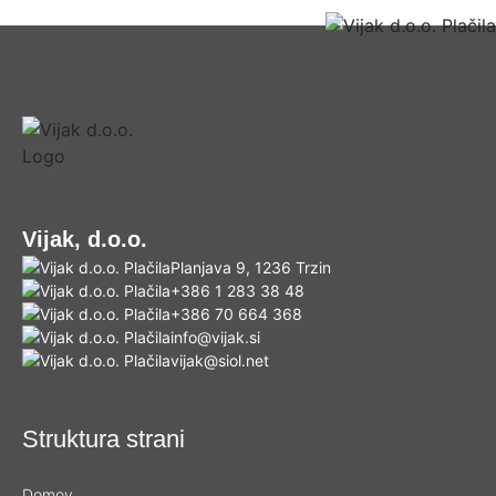
Vijak, d.o.o.
Planjava 9, 1236 Trzin
+386 1 283 38 48
+386 70 664 368
info@vijak.si
vijak@siol.net
Struktura strani
Domov