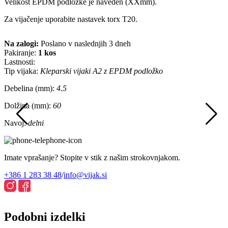
Velikost EPDM podložke je naveden (XXmm).
Za vijačenje uporabite nastavek torx T20.
Na zalogi:
Poslano v naslednjih 3 dneh
Pakiranje:
1 kos
Lastnosti:
Tip vijaka:
Kleparski vijaki A2 z EPDM podložko
Debelina (mm):
4.5
Dolžina (mm):
60
Navoj:
delni
Imate vprašanje? Stopite v stik z našim strokovnjakom.
+386 1 283 38 48
/
info@vijak.si
Podobni izdelki