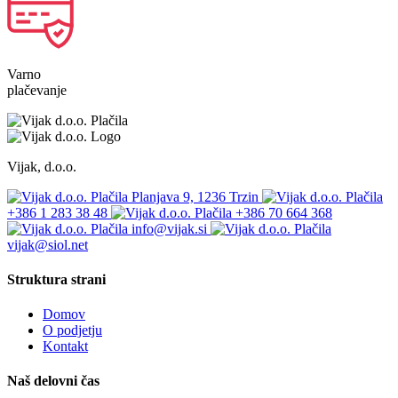
Varno
plačevanje
Vijak, d.o.o.
Planjava 9, 1236 Trzin
+386 1 283 38 48
+386 70 664 368
info@vijak.si
vijak@siol.net
Struktura strani
Domov
O podjetju
Kontakt
Naš delovni čas