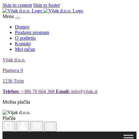
Skip to content
Skip to footer
Menu
Domov
Prodajni program
O podjetju
Kontakt
Moj račun
Vijak d.o.o.
Planjava 9
1236 Trzin
Telefon:
+386 70 664 368
Email:
info@vijak.si
Možna plačila