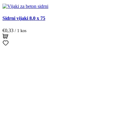
Sidrni vijaki 8.0 x 75
S
€
0,33
€
/ 1 kos