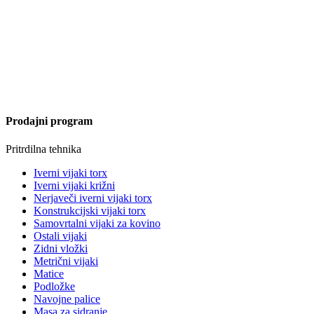
Prodajni program
Pritrdilna tehnika
Iverni vijaki torx
Iverni vijaki križni
Nerjaveči iverni vijaki torx
Konstrukcijski vijaki torx
Samovrtalni vijaki za kovino
Ostali vijaki
Zidni vložki
Metrični vijaki
Matice
Podložke
Navojne palice
Masa za sidranje