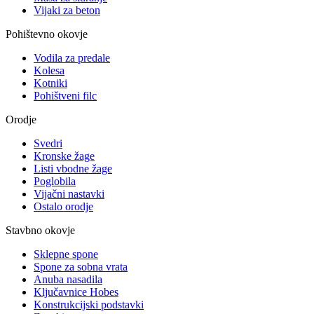
Vijaki za beton
Pohištevno okovje
Vodila za predale
Kolesa
Kotniki
Pohištveni filc
Orodje
Svedri
Kronske žage
Listi vbodne žage
Poglobila
Vijačni nastavki
Ostalo orodje
Stavbno okovje
Sklepne spone
Spone za sobna vrata
Anuba nasadila
Ključavnice Hobes
Konstrukcijski podstavki