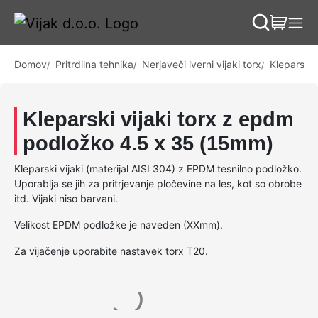
Skip to content
Skip to footer
Domov
Pritrdilna tehnika
Nerjaveči iverni vijaki torx
Kleparski 
Kleparski vijaki torx z epdm
podložko 4.5 x 35 (15mm)
Kleparski vijaki (materijal AISI 304) z EPDM tesnilno podložko.
Uporablja se jih za pritrjevanje pločevine na les, kot so obrobe
itd. Vijaki niso barvani.
Velikost EPDM podložke je naveden (XXmm).
Za vijačenje uporabite nastavek torx T20.