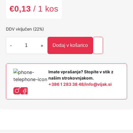
€
0,13
/ 1 kos
DDV vključen (22%)
K
-
+
Dodaj v košarico
l
e
p
a
Imate vprašanje? Stopite v stik z
r
našim strokovnjakom.
s
+386 1 283 38 48
/
info@vijak.si
k
i
v
i
j
a
k