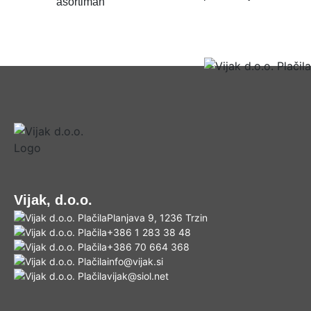
asortiman
a
8
Vijak, d.o.o.
Planjava 9, 1236 Trzin
+386 1 283 38 48
+386 70 664 368
info@vijak.si
vijak@siol.net