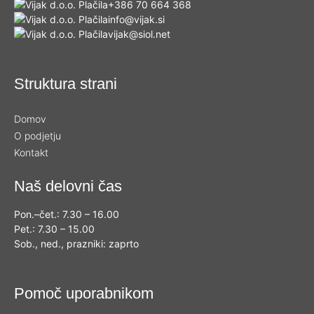
+386 70 664 368
info@vijak.si
vijak@siol.net
Struktura strani
Domov
O podjetju
Kontakt
Naš delovni čas
Pon.–čet.: 7.30 – 16.00
Pet.: 7.30 – 15.00
Sob., ned., prazniki: zaprto
Pomoč uporabnikom