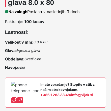
glava 8.0 x 80
Na zalogi:
Poslano v naslednjih 3 dneh
Pakiranje:
100 kosov
Lastnosti:
Velikost v mm:
8.0 x 80
Glava:
Vgrezna glava
Obdelava:
Svetli cink
Navoj:
delni
Imate vprašanje? Stopite v stik z
našim strokovnjakom.
+386 1 283 38 48
/
info@vijak.si