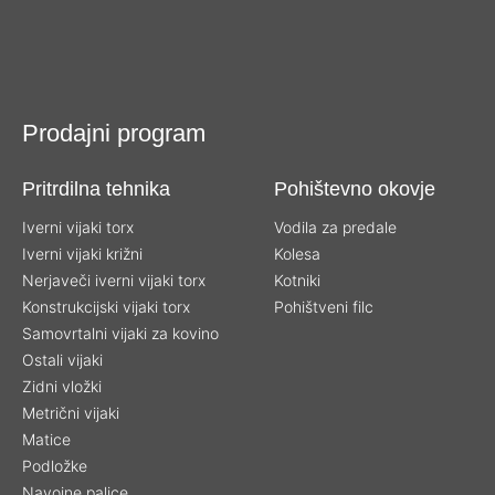
Prodajni program
Pritrdilna tehnika
Pohištevno okovje
Iverni vijaki torx
Vodila za predale
Iverni vijaki križni
Kolesa
Nerjaveči iverni vijaki torx
Kotniki
Konstrukcijski vijaki torx
Pohištveni filc
Samovrtalni vijaki za kovino
Ostali vijaki
Zidni vložki
Metrični vijaki
Matice
Podložke
Navojne palice