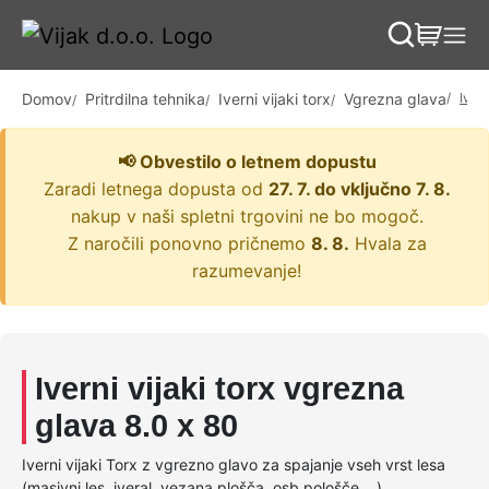
Skip to content
Skip to footer
Domov
Pritrdilna tehnika
Iverni vijaki torx
Vgrezna glava
Ivern
📢 Obvestilo o letnem dopustu
Zaradi letnega dopusta od
27. 7. do vključno 7. 8.
nakup v naši spletni trgovini ne bo mogoč.
Z naročili ponovno pričnemo
8. 8.
Hvala za
razumevanje!
Iverni vijaki torx vgrezna
glava 8.0 x 80
Iverni vijaki Torx z vgrezno glavo za spajanje vseh vrst lesa
(masivni les, iveral, vezana plošča, osb pološče,...).