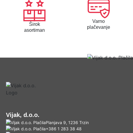
€
0
,
Varno
Širok
8
plačevanje
asortiman
0
Vijak, d.o.o.
Planjava 9, 1236 Trzin
+386 1 283 38 48