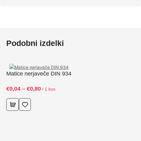
Podobni izdelki
Matice nerjaveče DIN 934
Ma
C
€
0,04
–
€
0,80
€
0
/ 1 kos
e
n
o
v
n
i