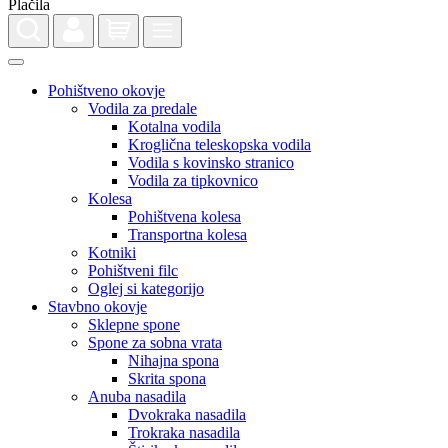
Pohištveno okovje
Vodila za predale
Kotalna vodila
Kroglična teleskopska vodila
Vodila s kovinsko stranico
Vodila za tipkovnico
Kolesa
Pohištvena kolesa
Transportna kolesa
Kotniki
Pohištveni filc
Oglej si kategorijo
Stavbno okovje
Sklepne spone
Spone za sobna vrata
Nihajna spona
Skrita spona
Anuba nasadila
Dvokraka nasadila
Trokraka nasadila