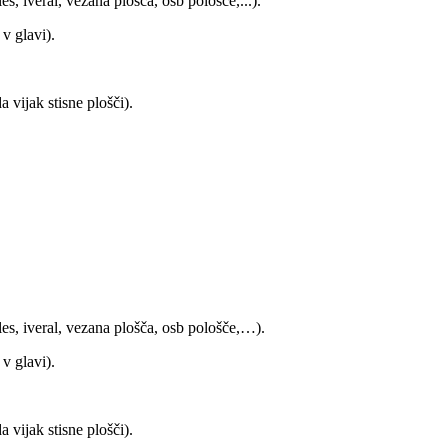
es, iveral, vezana plošča, osb pološče,...).
v glavi).
 vijak stisne plošči).
les, iveral, vezana plošča, osb pološče,…).
v glavi).
 vijak stisne plošči).