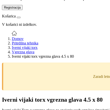
Registracija
Košarica
V košarici ni izdelkov.
Domov
Pritrdilna tehnika
Iverni vijaki torx
Vgrezna glava
Iverni vijaki torx vgrezna glava 4.5 x 80
Zaradi let
Iverni vijaki torx vgrezna glava 4.5 x 80