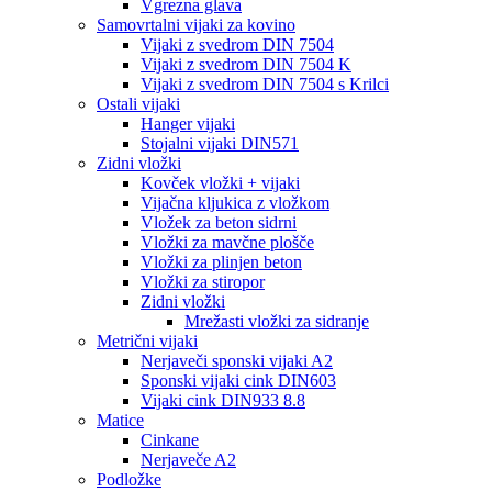
Vgrezna glava
Samovrtalni vijaki za kovino
Vijaki z svedrom DIN 7504
Vijaki z svedrom DIN 7504 K
Vijaki z svedrom DIN 7504 s Krilci
Ostali vijaki
Hanger vijaki
Stojalni vijaki DIN571
Zidni vložki
Kovček vložki + vijaki
Vijačna kljukica z vložkom
Vložek za beton sidrni
Vložki za mavčne plošče
Vložki za plinjen beton
Vložki za stiropor
Zidni vložki
Mrežasti vložki za sidranje
Metrični vijaki
Nerjaveči sponski vijaki A2
Sponski vijaki cink DIN603
Vijaki cink DIN933 8.8
Matice
Cinkane
Nerjaveče A2
Podložke