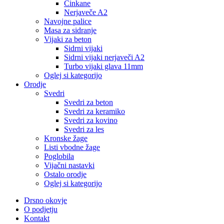
Cinkane
Nerjaveče A2
Navojne palice
Masa za sidranje
Vijaki za beton
Sidrni vijaki
Sidrni vijaki nerjaveči A2
Turbo vijaki glava 11mm
Oglej si kategorijo
Orodje
Svedri
Svedri za beton
Svedri za keramiko
Svedri za kovino
Svedri za les
Kronske žage
Listi vbodne žage
Poglobila
Vijačni nastavki
Ostalo orodje
Oglej si kategorijo
Drsno okovje
O podjetju
Kontakt