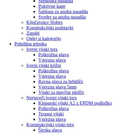
Štirikraka nasadila
Pokrivne kape
Šablona za anuba nasadila
Sveder za anuba nasadila
Ključavnice Hobes
Konstrukcijski podstavki
Zapahi
Oglej si kategorijo
Pritrdilna tehnika
Iverni vijaki torx
Polkrožna glava
Vgrezna glava
Iverni vijaki križni
Polkrožna glava
Vgrezna glava
Ravna glava za hrbtišče
Vgrezna glava 5mm
Vijaki za mavčne plošče
Nerjaveči iverni vijaki torx
Kleparski vijaki A2 z EPDM podložko
Polkrožna glava
Terasni vijaki
Vgrezna glava
Konstrukcijski vijaki torx
Široka glava