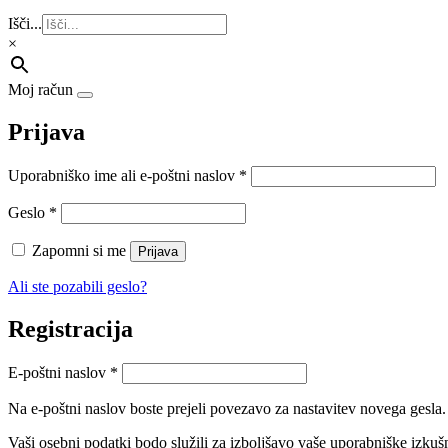
Išči...
×
Moj račun
Prijava
Zahtevano
Uporabniško ime ali e-poštni naslov
*
Zahtevano
Geslo
*
Zapomni si me
Prijava
Ali ste pozabili geslo?
Registracija
Zahtevano
E-poštni naslov
*
Na e-poštni naslov boste prejeli povezavo za nastavitev novega gesla.
Vaši osebni podatki bodo služili za izboljšavo vaše uporabniške izkuš