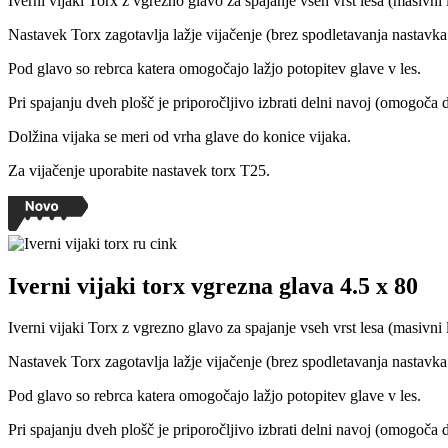
Iverni vijaki Torx z vgrezno glavo za spajanje vseh vrst lesa (masivni l
Nastavek Torx zagotavlja lažje vijačenje (brez spodletavanja nastavka 
Pod glavo so rebrca katera omogočajo lažjo potopitev glave v les.
Pri spajanju dveh plošč je priporočljivo izbrati delni navoj (omogoča da
Dolžina vijaka se meri od vrha glave do konice vijaka.
Za vijačenje uporabite nastavek torx T25.
Iverni vijaki torx vgrezna glava 4.5 x 80
Iverni vijaki Torx z vgrezno glavo za spajanje vseh vrst lesa (masivni 
Nastavek Torx zagotavlja lažje vijačenje (brez spodletavanja nastavka 
Pod glavo so rebrca katera omogočajo lažjo potopitev glave v les.
Pri spajanju dveh plošč je priporočljivo izbrati delni navoj (omogoča da