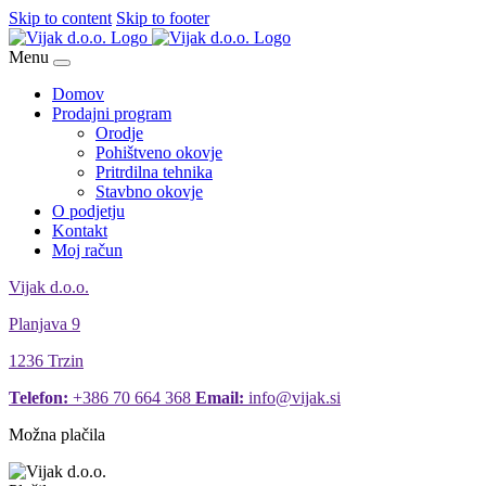
Skip to content
Skip to footer
Menu
Domov
Prodajni program
Orodje
Pohištveno okovje
Pritrdilna tehnika
Stavbno okovje
O podjetju
Kontakt
Moj račun
Vijak d.o.o.
Planjava 9
1236 Trzin
Telefon:
+386 70 664 368
Email:
info@vijak.si
Možna plačila