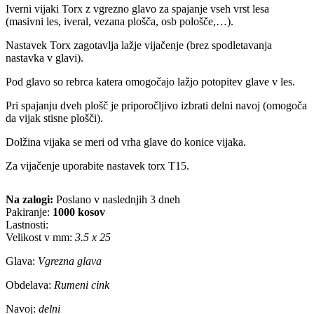
Iverni vijaki Torx z vgrezno glavo za spajanje vseh vrst lesa
(masivni les, iveral, vezana plošča, osb pološče,…).
Nastavek Torx zagotavlja lažje vijačenje (brez spodletavanja
nastavka v glavi).
Pod glavo so rebrca katera omogočajo lažjo potopitev glave v les.
Pri spajanju dveh plošč je priporočljivo izbrati delni navoj (omogoča
da vijak stisne plošči).
Dolžina vijaka se meri od vrha glave do konice vijaka.
Za vijačenje uporabite nastavek torx T15.
Na zalogi:
Poslano v naslednjih 3 dneh
Pakiranje:
1000 kosov
Lastnosti:
Velikost v mm:
3.5 x 25
Glava:
Vgrezna glava
Obdelava:
Rumeni cink
Navoj:
delni