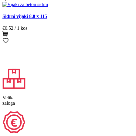
€0,05
do
€1,07
Sidrni vijaki 8.0 x 115
€
0,52
/ 1 kos
Velika
zaloga