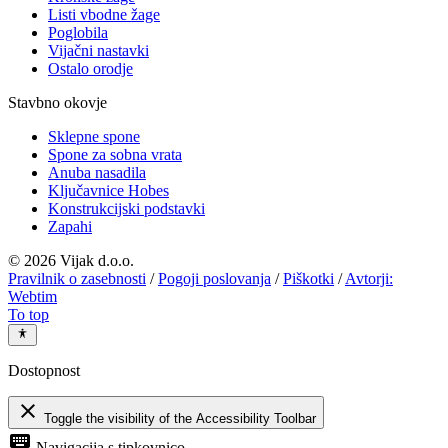
Listi vbodne žage
Poglobila
Vijačni nastavki
Ostalo orodje
Stavbno okovje
Sklepne spone
Spone za sobna vrata
Anuba nasadila
Ključavnice Hobes
Konstrukcijski podstavki
Zapahi
©
2026 Vijak d.o.o.
Pravilnik o zasebnosti
/
Pogoji poslovanja
/
Piškotki
/
Avtorji:
Webtim
To top
Dostopnost
close
Toggle the visibility of the Accessibility Toolbar
keyboard
Navigacija s tipkovnico