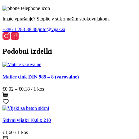
Imate vprašanje? Stopite v stik z našim strokovnjakom.
+386 1 283 38 48
/
info@vijak.si
Podobni izdelki
Matice cink DIN 985 – 8 (varovalne)
Cenovni
€
0,02
–
€
0,18
/ 1 kos
razpon:
od
€0,02
do
€0,18
Sidrni vijaki 10.0 x 210
€
1,60
/ 1 kos