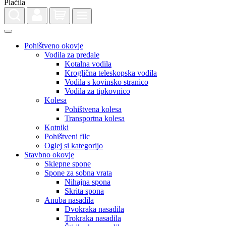
Pohištveno okovje
Vodila za predale
Kotalna vodila
Kroglična teleskopska vodila
Vodila s kovinsko stranico
Vodila za tipkovnico
Kolesa
Pohištvena kolesa
Transportna kolesa
Kotniki
Pohištveni filc
Oglej si kategorijo
Stavbno okovje
Sklepne spone
Spone za sobna vrata
Nihajna spona
Skrita spona
Anuba nasadila
Dvokraka nasadila
Trokraka nasadila