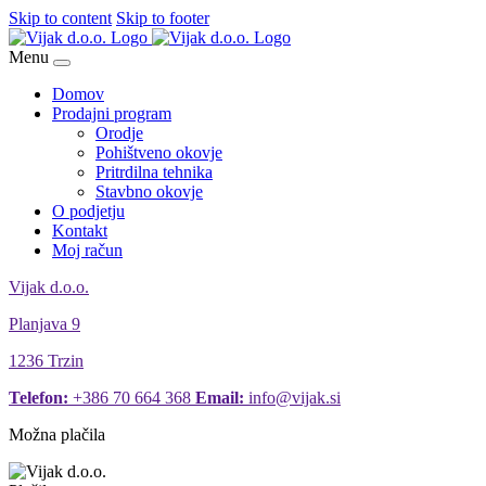
Skip to content
Skip to footer
Menu
Domov
Prodajni program
Orodje
Pohištveno okovje
Pritrdilna tehnika
Stavbno okovje
O podjetju
Kontakt
Moj račun
Vijak d.o.o.
Planjava 9
1236 Trzin
Telefon:
+386 70 664 368
Email:
info@vijak.si
Možna plačila