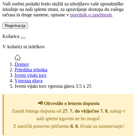
Vaši osebni podatki bodo služili za izboljšavo vaše uporabniške
izkušnje na naši spletni strani, za upravljanje dostopa do vašega
računa in druge namene, opisane v
pravilnik o zasebnosti
.
Registracija
Košarica
V košarici ni izdelkov.
Domov
Pritrdilna tehnika
Iverni vijaki torx
Vgrezna glava
Iverni vijaki torx vgrezna glava 3.5 x 25
📢 Obvestilo o letnem dopustu
Zaradi letnega dopusta od
27. 7. do vključno 7. 8.
nakup v
naši spletni trgovini ne bo mogoč.
Z naročili ponovno pričnemo
8. 8.
Hvala za razumevanje!