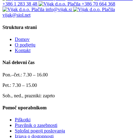
+386 1 283 38 48
+386 70 664 368
info@vijak.si
vijak@siol.net
Struktura strani
Domov
O podjetju
Kontakt
Naš delovni čas
Pon.–čet.: 7.30 – 16.00
Pet.: 7.30 – 15.00
Sob., ned., prazniki: zaprto
Pomoč uporabnikom
Piškotki
Pravilnik o zasebnosti
Splošni pogoji poslovanja
Izjava o dostopnosti