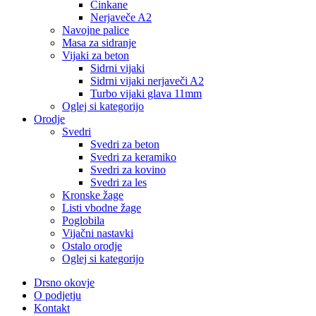
Cinkane
Nerjaveče A2
Navojne palice
Masa za sidranje
Vijaki za beton
Sidrni vijaki
Sidrni vijaki nerjaveči A2
Turbo vijaki glava 11mm
Oglej si kategorijo
Orodje
Svedri
Svedri za beton
Svedri za keramiko
Svedri za kovino
Svedri za les
Kronske žage
Listi vbodne žage
Poglobila
Vijačni nastavki
Ostalo orodje
Oglej si kategorijo
Drsno okovje
O podjetju
Kontakt