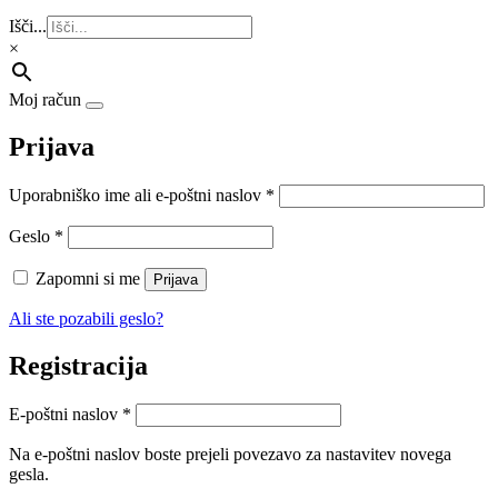
Išči...
×
Moj račun
Prijava
Zahtevano
Uporabniško ime ali e-poštni naslov
*
Zahtevano
Geslo
*
Zapomni si me
Prijava
Ali ste pozabili geslo?
Registracija
Zahtevano
E-poštni naslov
*
Na e-poštni naslov boste prejeli povezavo za nastavitev novega
gesla.