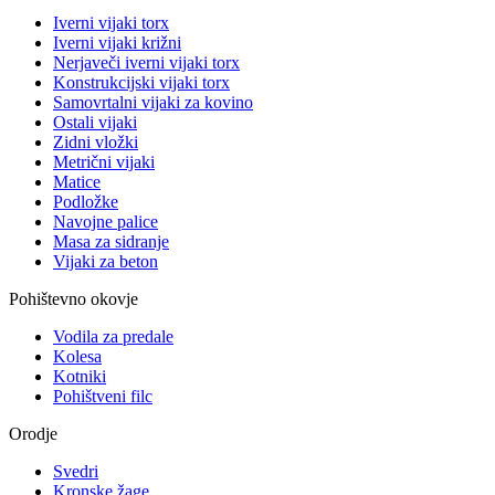
Iverni vijaki torx
Iverni vijaki križni
Nerjaveči iverni vijaki torx
Konstrukcijski vijaki torx
Samovrtalni vijaki za kovino
Ostali vijaki
Zidni vložki
Metrični vijaki
Matice
Podložke
Navojne palice
Masa za sidranje
Vijaki za beton
Pohištevno okovje
Vodila za predale
Kolesa
Kotniki
Pohištveni filc
Orodje
Svedri
Kronske žage