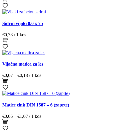
Sidrni vijaki 8.0 x 75
€
0,33
/ 1 kos
Vijačna matica za les
Cenovni
€
0,07
–
€
0,18
/ 1 kos
razpon:
od
€0,07
do
€0,18
Matice cink DIN 1587 – 6 (zaprte)
Cenovni
€
0,05
–
€
1,07
/ 1 kos
razpon:
od