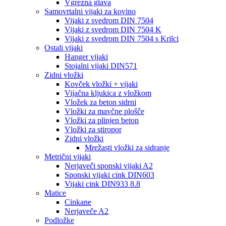
Vgrezna glava
Samovrtalni vijaki za kovino
Vijaki z svedrom DIN 7504
Vijaki z svedrom DIN 7504 K
Vijaki z svedrom DIN 7504 s Krilci
Ostali vijaki
Hanger vijaki
Stojalni vijaki DIN571
Zidni vložki
Kovček vložki + vijaki
Vijačna kljukica z vložkom
Vložek za beton sidrni
Vložki za mavčne plošče
Vložki za plinjen beton
Vložki za stiropor
Zidni vložki
Mrežasti vložki za sidranje
Metrični vijaki
Nerjaveči sponski vijaki A2
Sponski vijaki cink DIN603
Vijaki cink DIN933 8.8
Matice
Cinkane
Nerjaveče A2
Podložke