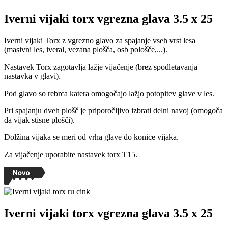
Iverni vijaki torx vgrezna glava 3.5 x 25
Iverni vijaki Torx z vgrezno glavo za spajanje vseh vrst lesa
(masivni les, iveral, vezana plošča, osb pološče,...).
Nastavek Torx zagotavlja lažje vijačenje (brez spodletavanja
nastavka v glavi).
Pod glavo so rebrca katera omogočajo lažjo potopitev glave v les.
Pri spajanju dveh plošč je priporočljivo izbrati delni navoj (omogoča
da vijak stisne plošči).
Dolžina vijaka se meri od vrha glave do konice vijaka.
Za vijačenje uporabite nastavek torx T15.
Iverni vijaki torx vgrezna glava 3.5 x 25