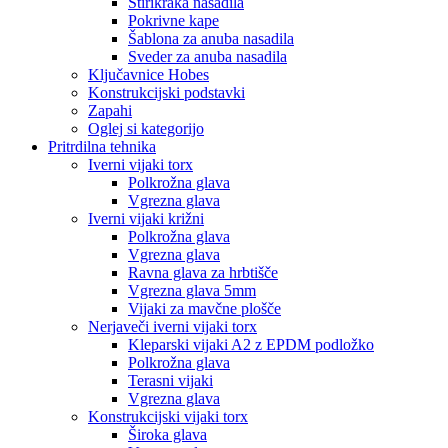
Štirikraka nasadila
Pokrivne kape
Šablona za anuba nasadila
Sveder za anuba nasadila
Ključavnice Hobes
Konstrukcijski podstavki
Zapahi
Oglej si kategorijo
Pritrdilna tehnika
Iverni vijaki torx
Polkrožna glava
Vgrezna glava
Iverni vijaki križni
Polkrožna glava
Vgrezna glava
Ravna glava za hrbtišče
Vgrezna glava 5mm
Vijaki za mavčne plošče
Nerjaveči iverni vijaki torx
Kleparski vijaki A2 z EPDM podložko
Polkrožna glava
Terasni vijaki
Vgrezna glava
Konstrukcijski vijaki torx
Široka glava