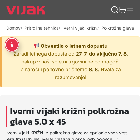
Skip to content
Skip to footer
Domov
Pritrdilna tehnika
Iverni vijaki križni
Polkrožna glava
I
Obvestilo o letnem dopustu
Zaradi letnega dopusta od
27. 7. do vključno 7. 8.
nakup v naši spletni trgovini ne bo mogoč.
Z naročili ponovno pričnemo
8. 8.
Hvala za
razumevanje!
Iverni vijaki križni polkrožna
glava 5.0 x 45
Iverni vijaki KRIŽNI z polkrožno glavo za spajanje vseh vrst
lesa (masivni les, iveral, vezana plošča, osb pološče,...).