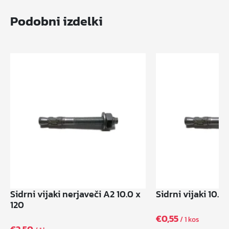
Podobni izdelki
Sidrni vijaki nerjaveči A2 10.0 x
Sidrni vijaki 10.0
120
€
0,55
/ 1 kos