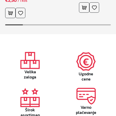
€
2,50
/ 1 kos
Velika
Ugodne
zaloga
cene
Varno
Širok
plačevanje
asortiman