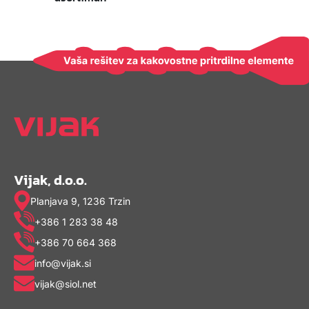
Vijak, d.o.o.
Planjava 9, 1236 Trzin
+386 1 283 38 48
+386 70 664 368
info@vijak.si
vijak@siol.net