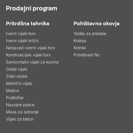
Prodajni program
Pritrdilna tehnika
Pohištevno okovje
Iverni vijaki torx
Vodila za predale
Iverni vijaki križni
Kolesa
Nerjaveči iverni vijaki torx
Kotniki
Konstrukcijski vijaki torx
Pohištveni filc
Samovrtalni vijaki za kovino
Ostali vijaki
Zidni vložki
Metrični vijaki
Matice
Podložke
Navojne palice
Masa za sidranje
Vijaki za beton