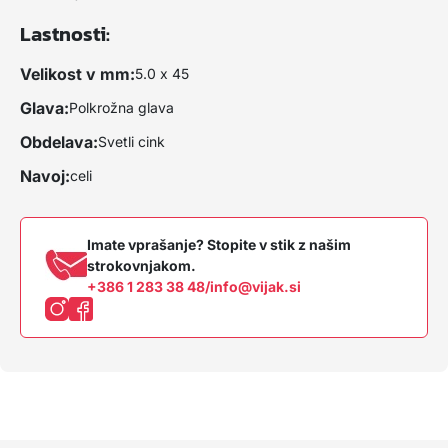
Lastnosti:
Velikost v mm:
5.0 x 45
Glava:
Polkrožna glava
Obdelava:
Svetli cink
Navoj:
celi
Imate vprašanje? Stopite v stik z našim
strokovnjakom.
+386 1 283 38 48
/
info@vijak.si