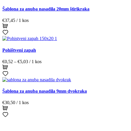
Šablona za anuba nasadila 20mm štirikraka
€
37,45
/ 1 kos
Pohištveni zapah
Cenovni
€
0,52
–
€
5,03
/ 1 kos
razpon:
od
€0,52
do
€5,03
Šablona za anuba nasadila 9mm dvokraka
€
30,50
/ 1 kos