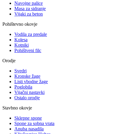
Navojne palice
Masa za sidranje
Vijaki za beton
Pohištevno okovje
Vodila za predale
Kolesa
Kotniki
Pohištveni filc
Orodje
Svedri
Kronske žage
Listi vbodne žage
Poglobila
Vijačni nastavki
Ostalo orodje
Stavbno okovje
Sklepne spone
Spone za sobna vrata
Anuba nasadila