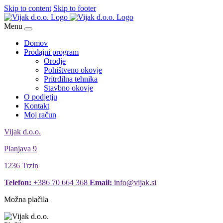
Skip to content
Skip to footer
Menu
Domov
Prodajni program
Orodje
Pohištveno okovje
Pritrdilna tehnika
Stavbno okovje
O podjetju
Kontakt
Moj račun
Vijak d.o.o.
Planjava 9
1236 Trzin
Telefon:
+386 70 664 368
Email:
info@vijak.si
Možna plačila