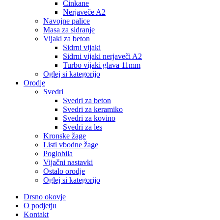
Cinkane
Nerjaveče A2
Navojne palice
Masa za sidranje
Vijaki za beton
Sidrni vijaki
Sidrni vijaki nerjaveči A2
Turbo vijaki glava 11mm
Oglej si kategorijo
Orodje
Svedri
Svedri za beton
Svedri za keramiko
Svedri za kovino
Svedri za les
Kronske žage
Listi vbodne žage
Poglobila
Vijačni nastavki
Ostalo orodje
Oglej si kategorijo
Drsno okovje
O podjetju
Kontakt