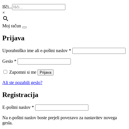
Išči...
×
Moj račun
Prijava
Zahtevano
Uporabniško ime ali e-poštni naslov
*
Zahtevano
Geslo
*
Zapomni si me
Prijava
Ali ste pozabili geslo?
Registracija
Zahtevano
E-poštni naslov
*
Na e-poštni naslov boste prejeli povezavo za nastavitev novega
gesla.