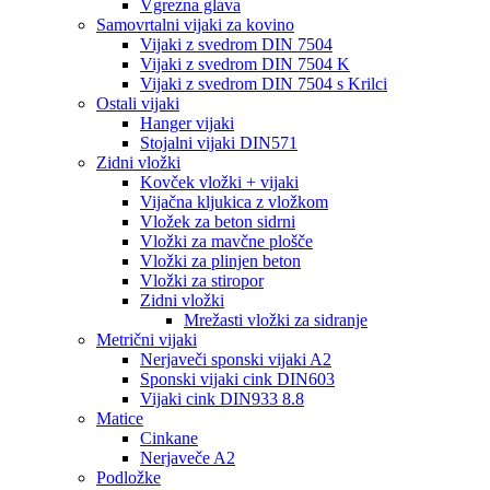
Vgrezna glava
Samovrtalni vijaki za kovino
Vijaki z svedrom DIN 7504
Vijaki z svedrom DIN 7504 K
Vijaki z svedrom DIN 7504 s Krilci
Ostali vijaki
Hanger vijaki
Stojalni vijaki DIN571
Zidni vložki
Kovček vložki + vijaki
Vijačna kljukica z vložkom
Vložek za beton sidrni
Vložki za mavčne plošče
Vložki za plinjen beton
Vložki za stiropor
Zidni vložki
Mrežasti vložki za sidranje
Metrični vijaki
Nerjaveči sponski vijaki A2
Sponski vijaki cink DIN603
Vijaki cink DIN933 8.8
Matice
Cinkane
Nerjaveče A2
Podložke