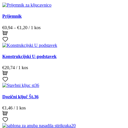
Prijemnik
Cenovni
€
0,94
–
€
1,20
/ 1 kos
razpon:
od
€0,94
do
€1,20
Konstrukcijski U-podstavek
€
20,74
/ 1 kos
Dozični ključ Št.36
€
1,46
/ 1 kos