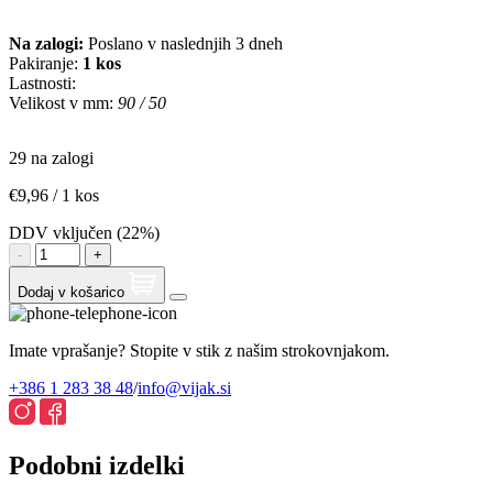
Na zalogi:
Poslano v naslednjih 3 dneh
Pakiranje:
1 kos
Lastnosti:
Velikost v mm:
90 / 50
29 na zalogi
€
9,96
/ 1 kos
DDV vključen (22%)
WC
-
+
ključavnica
količina
Dodaj v košarico
Imate vprašanje? Stopite v stik z našim strokovnjakom.
+386 1 283 38 48
/
info@vijak.si
Podobni izdelki