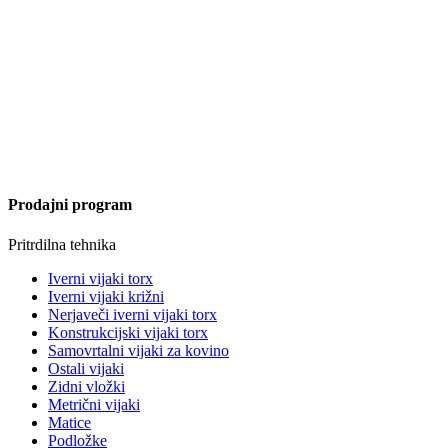
Prodajni program
Pritrdilna tehnika
Iverni vijaki torx
Iverni vijaki križni
Nerjaveči iverni vijaki torx
Konstrukcijski vijaki torx
Samovrtalni vijaki za kovino
Ostali vijaki
Zidni vložki
Metrični vijaki
Matice
Podložke