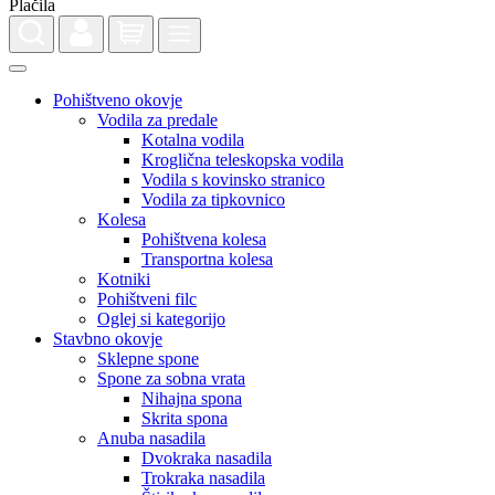
Pohištveno okovje
Vodila za predale
Kotalna vodila
Kroglična teleskopska vodila
Vodila s kovinsko stranico
Vodila za tipkovnico
Kolesa
Pohištvena kolesa
Transportna kolesa
Kotniki
Pohištveni filc
Oglej si kategorijo
Stavbno okovje
Sklepne spone
Spone za sobna vrata
Nihajna spona
Skrita spona
Anuba nasadila
Dvokraka nasadila
Trokraka nasadila