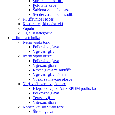
Štirikraka nasadila
Pokrivne kape
Šablona za anuba nasadila
Sveder za anuba nasadila
Ključavnice Hobes
Konstrukcijski podstavki
Zapahi
Oglej si kategorijo
Pritrdilna tehnika
Iverni vijaki torx
Polkrožna glava
Vgrezna glava
Iverni vijaki križni
Polkrožna glava
Vgrezna glava
Ravna glava za hrbtišče
Vgrezna glava 5mm
Vijaki za mavčne plošče
Nerjaveči iverni vijaki torx
Kleparski vijaki A2 z EPDM podložko
Polkrožna glava
Terasni vijaki
Vgrezna glava
Konstrukcijski vijaki torx
Široka glava